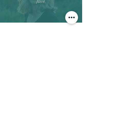
faire.
Gabriel
Malheureux dans mon travail, j'avais
envie d'autre chose mais je ne savais
pas quoi. Cette démarche m'a permis
de lever mes doutes et d'oser un autre
métier.
Stéphane